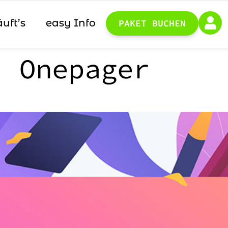
äuft’s
easy Info
PAKET BUCHEN
t:
Onepager